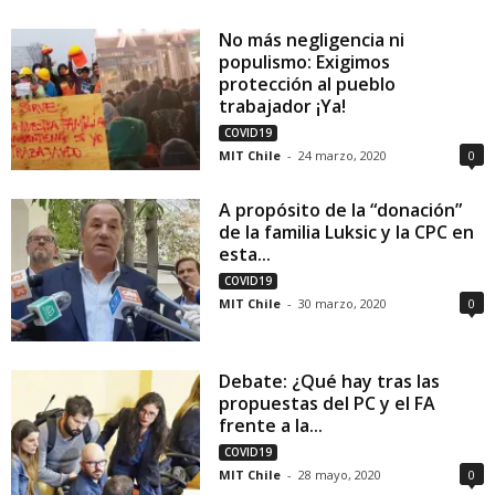
No más negligencia ni
populismo: Exigimos
protección al pueblo
trabajador ¡Ya!
COVID19
MIT Chile
-
24 marzo, 2020
0
A propósito de la “donación”
de la familia Luksic y la CPC en
esta...
COVID19
MIT Chile
-
30 marzo, 2020
0
Debate: ¿Qué hay tras las
propuestas del PC y el FA
frente a la...
COVID19
MIT Chile
-
28 mayo, 2020
0