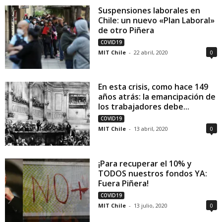
Suspensiones laborales en
Chile: un nuevo «Plan Laboral»
de otro Piñera
COVID19
MIT Chile
-
22 abril, 2020
0
En esta crisis, como hace 149
años atrás: la emancipación de
los trabajadores debe...
COVID19
MIT Chile
-
13 abril, 2020
0
¡Para recuperar el 10% y
TODOS nuestros fondos YA:
Fuera Piñera!
COVID19
MIT Chile
-
13 julio, 2020
0