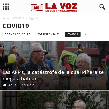
Inicio
COVID19
Página 2
COVID19
50 AÑOS DEL GOLPE
CORRESPONSALES
COVID19
Las AFP’s, la catástrofe de la cual Piñera se
niega a hablar
MIT Chile
-
3 abril, 2020