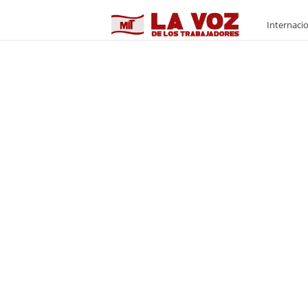
M
Internaci
I
T