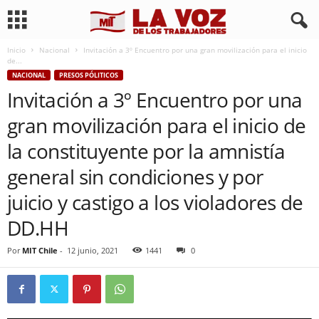
Inicio
Nacional
Invitación a 3º Encuentro por una gran movilización para el inicio
de...
NACIONAL
PRESOS PÓLITICOS
Invitación a 3º Encuentro por una
gran movilización para el inicio de
la constituyente por la amnistía
general sin condiciones y por
juicio y castigo a los violadores de
DD.HH
Por
MIT Chile
-
12 junio, 2021
1441
0