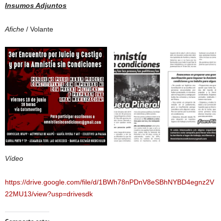
Insumos Adjuntos
Afiche
/ Volante
Vídeo
https://drive.google.com/file/d/1BWh78nPDnV8eSBhNYBD4egnz2V
22MU13/view?usp=drivesdk