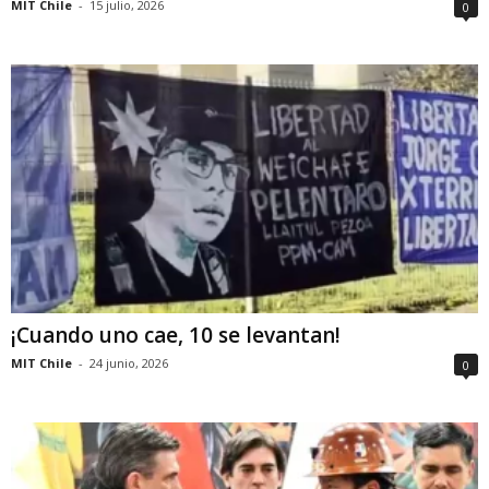
MIT Chile
-
15 julio, 2026
0
¡Cuando uno cae, 10 se levantan!
MIT Chile
-
24 junio, 2026
0