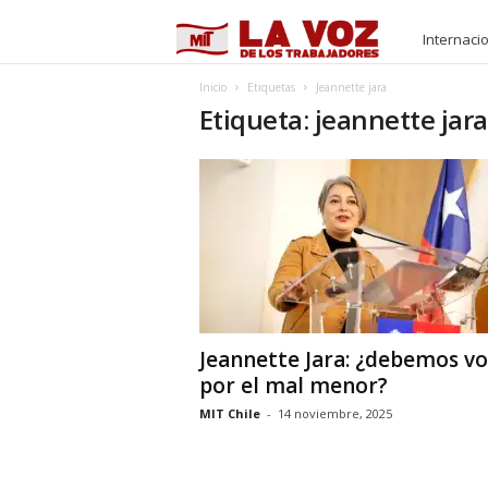
M
Internaci
I
Inicio
Etiquetas
Jeannette jara
Etiqueta: jeannette jara
T
Jeannette Jara: ¿debemos vo
por el mal menor?
MIT Chile
-
14 noviembre, 2025