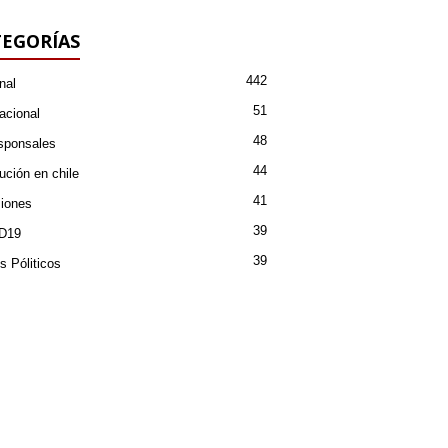
EGORÍAS
442
nal
51
acional
48
sponsales
44
ución en chile
41
iones
39
D19
39
s Póliticos