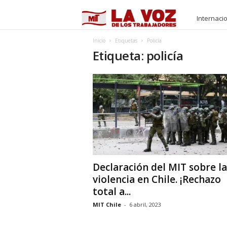
M
Internaci
I
Inicio
Etiquetas
Policía
Etiqueta: policía
T
Declaración del MIT sobre la
violencia en Chile. ¡Rechazo
total a...
MIT Chile
-
6 abril, 2023