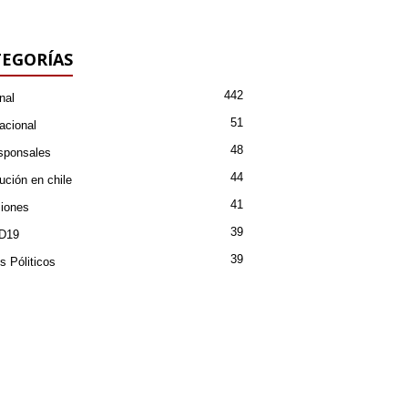
EGORÍAS
442
nal
51
acional
48
sponsales
44
ución en chile
41
iones
39
D19
39
s Póliticos