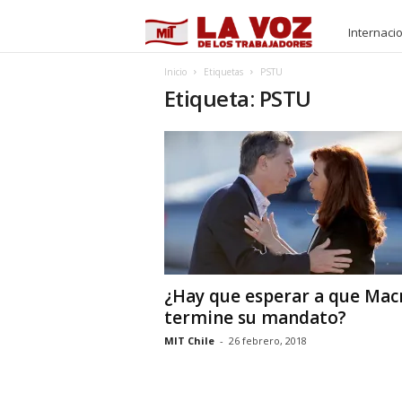
M
Internaci
I
Inicio
Etiquetas
PSTU
Etiqueta: PSTU
T
¿Hay que esperar a que Mac
termine su mandato?
MIT Chile
-
26 febrero, 2018