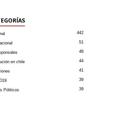
EGORÍAS
442
nal
51
acional
48
sponsales
44
ución en chile
41
iones
39
D19
39
s Póliticos