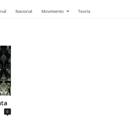
onal
Nacional
Movimiento
Teoría
ata
0