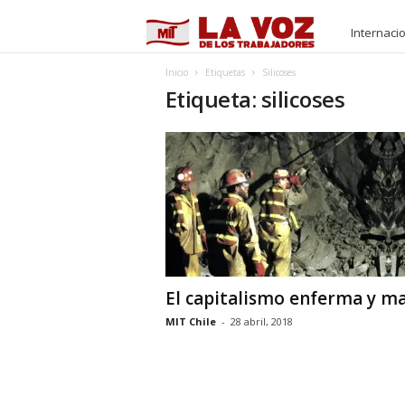
M
Internaci
I
Inicio
Etiquetas
Silicoses
Etiqueta: silicoses
T
El capitalismo enferma y m
MIT Chile
-
28 abril, 2018