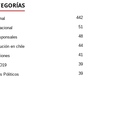
EGORÍAS
442
nal
51
acional
48
sponsales
44
ución en chile
41
iones
39
D19
39
s Póliticos