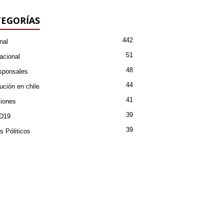
EGORÍAS
442
nal
51
acional
48
sponsales
44
ución en chile
41
iones
39
D19
39
s Póliticos