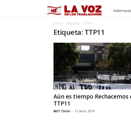
M
Internaci
I
Inicio
Etiquetas
TTP11
Etiqueta: TTP11
T
Aún es tiempo Rechacemos 
TTP11
MIT Chile
-
17 abril, 2019