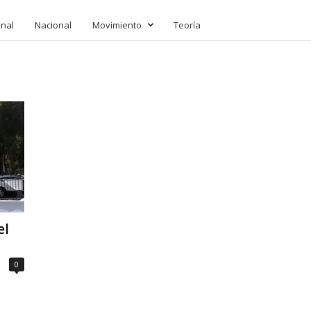
onal
Nacional
Movimiento
Teoría
el
0