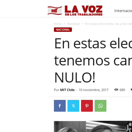
M
Internaci
I
Inicio
Nacional
En estas elecciones, las y los t
NACIONAL
En estas ele
T
tenemos can
NULO!
Por
MIT Chile
-
10 noviembre, 2017
689