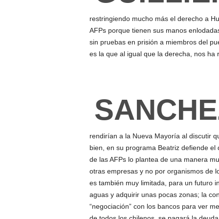
restringiendo mucho más el derecho a Hue
AFPs porque tienen sus manos enlodadas 
sin pruebas en prisión a miembros del pu
es la que al igual que la derecha, nos h
SANCHE
rendirían a la Nueva Mayoría al discutir q
bien, en su programa Beatriz defiende el d
de las AFPs lo plantea de una manera muy
otras empresas y no por organismos de lo
es también muy limitada, para un futuro i
aguas y adquirir unas pocas zonas; la co
“negociación” con los bancos para ver me
de todos los chilenos, se pagará la deuda