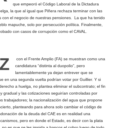
que empeoró el Código Laboral de la Dictadura
lga, la que al igual que Piñera rechaza terminar con las
con el negocio de nuestras pensiones. La que ha tenido
eblo mapuche, solo por persecución política. Finalmente,
a robado con casos de corrupción como el CAVAL.
Z
con el Frente Amplio (FA) se muestran como una
candidatura “distinta al duopolio”, pero
lamentablemente ya dejan entrever que se
ue en una segunda vuelta podrían votar por Guillier. Y si
erecho a huelga, no plantea eliminar el subcontrato; el fin
 gradual y las cotizaciones seguirían controladas por
s trabajadores; la nacionalización del agua que propone
ncierto, planteando para ahora solo cambiar el código de
ndonación de la deuda del CAE es en realidad una
canismos, pero en donde el Estado, es decir con la plata
, no es que se les impida a bancos el cobro luego de todo