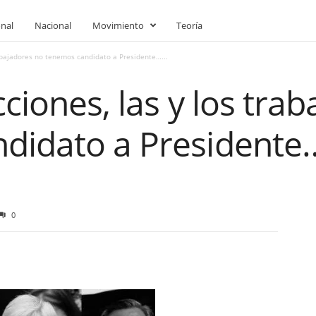
onal
Nacional
Movimiento
Teoría
rabajadores no tenemos candidato a Presidente…...
cciones, las y los tra
didato a Presidente
0