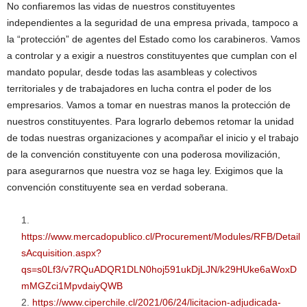
No confiaremos las vidas de nuestros constituyentes
independientes a la seguridad de una empresa privada, tampoco a
la “protección” de agentes del Estado como los carabineros. Vamos
a controlar y a exigir a nuestros constituyentes que cumplan con el
mandato popular, desde todas las asambleas y colectivos
territoriales y de trabajadores en lucha contra el poder de los
empresarios. Vamos a tomar en nuestras manos la protección de
nuestros constituyentes. Para lograrlo debemos retomar la unidad
de todas nuestras organizaciones y acompañar el inicio y el trabajo
de la convención constituyente con una poderosa movilización,
para asegurarnos que nuestra voz se haga ley. Exigimos que la
convención constituyente sea en verdad soberana.
https://www.mercadopublico.cl/Procurement/Modules/RFB/Detail
sAcquisition.aspx?
qs=s0Lf3/v7RQuADQR1DLN0hoj591ukDjLJN/k29HUke6aWoxD
mMGZci1MpvdaiyQWB
https://www.ciperchile.cl/2021/06/24/licitacion-adjudicada-