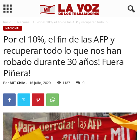
Inicio
Nacional
Por el 10%, el fin de las AFP y recuperar todo lo...
NACIONAL
Por el 10%, el fin de las AFP y
recuperar todo lo que nos han
robado durante 30 años! Fuera
Piñera!
Por
MIT Chile
-
16 julio, 2020
1187
0