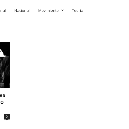
onal
Nacional
Movimiento
Teoría
as
to
0