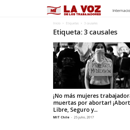
M
Internaci
I
Inicio
Etiquetas
3 causales
Etiqueta: 3 causales
T
¡No más mujeres trabajador
muertas por abortar! ¡Abor
Libre, Seguro y...
MIT Chile
-
25 julio, 2017