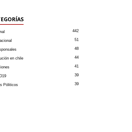
EGORÍAS
442
nal
51
acional
48
sponsales
44
ución en chile
41
iones
39
D19
39
s Póliticos