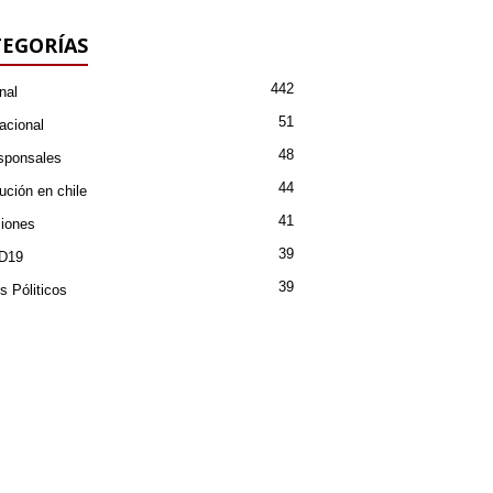
EGORÍAS
442
nal
51
acional
48
sponsales
44
ución en chile
41
iones
39
D19
39
s Póliticos