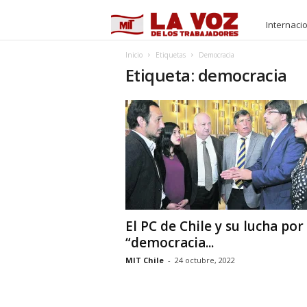
M
Internaci
I
Inicio
Etiquetas
Democracia
Etiqueta: democracia
T
El PC de Chile y su lucha por 
“democracia...
MIT Chile
-
24 octubre, 2022