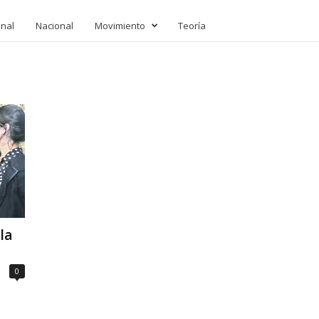
onal
Nacional
Movimiento
Teoría
la
0