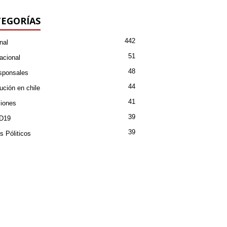
EGORÍAS
442
nal
51
acional
48
sponsales
44
ución en chile
41
iones
39
D19
39
s Póliticos