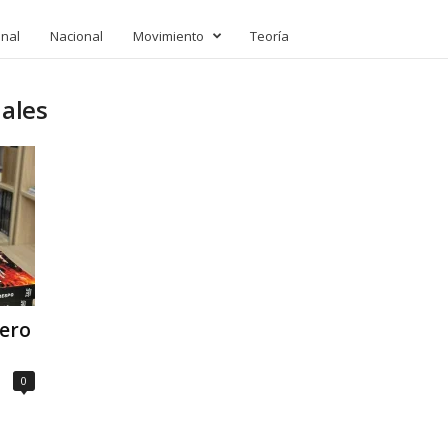
onal
Nacional
Movimiento
Teoría
iales
nero
0