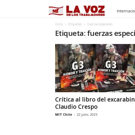
M
Internaci
I
Inicio
Etiquetas
Fuerzas especiales
Etiqueta: fuerzas espec
T
Crítica al libro del excarabi
Claudio Crespo
MIT Chile
-
22 julio, 2025