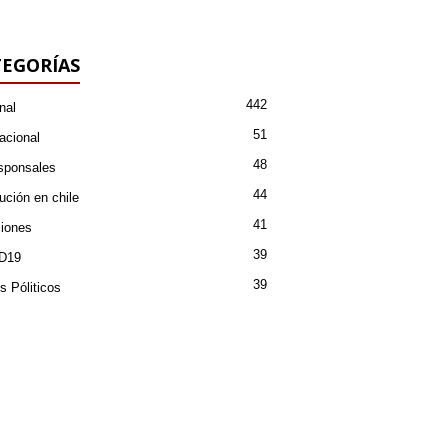
EGORÍAS
442
nal
51
acional
48
sponsales
44
ución en chile
41
iones
39
D19
39
s Póliticos