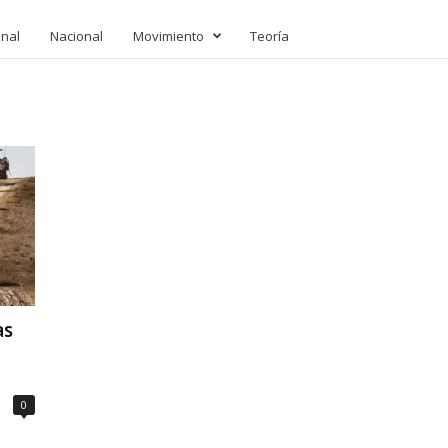
onal
Nacional
Movimiento
Teoría
as
0