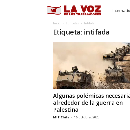
M
Internaci
I
Inicio
Etiquetas
Intifada
Etiqueta: intifada
T
Algunas polémicas necesari
alrededor de la guerra en
Palestina
MIT Chile
-
16 octubre, 2023