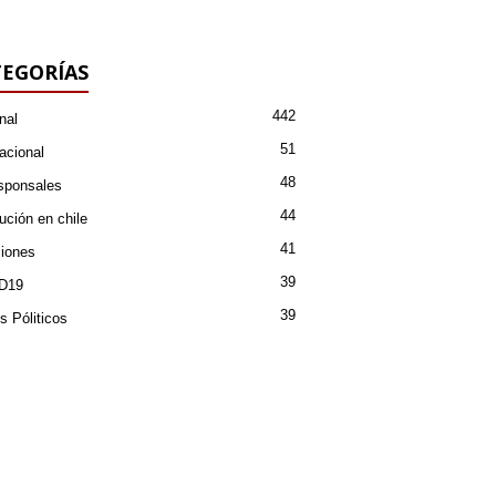
EGORÍAS
442
nal
51
acional
48
sponsales
44
ución en chile
41
iones
39
D19
39
s Póliticos