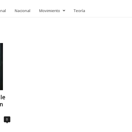
onal
Nacional
Movimiento
Teoría
le
en
0