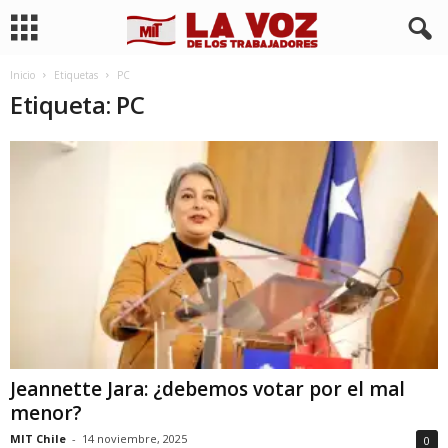
Inicio
Etiquetas
PC
Etiqueta: PC
Jeannette Jara: ¿debemos votar por el mal
menor?
MIT Chile
-
14 noviembre, 2025
0