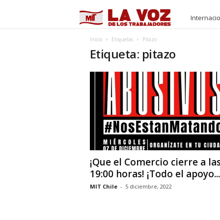
M
Internaci
I
Inicio
Etiquetas
Pitazo
Etiqueta: pitazo
T
¡Que el Comercio cierre a la
19:00 horas! ¡Todo el apoyo...
MIT Chile
-
5 diciembre, 2022