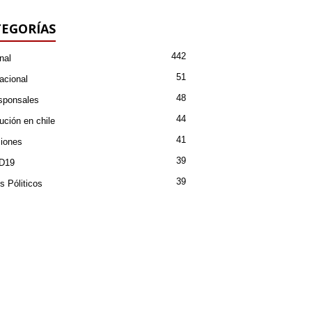
EGORÍAS
442
nal
51
acional
48
sponsales
44
ución en chile
41
iones
39
D19
39
s Póliticos