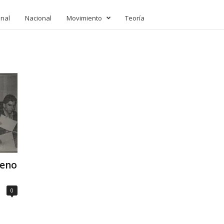
onal
Nacional
Movimiento
Teoría
leno
0