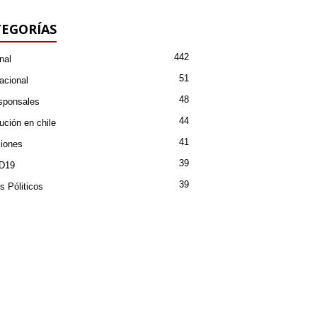
EGORÍAS
442
nal
51
acional
48
sponsales
44
ución en chile
41
iones
39
D19
39
s Póliticos