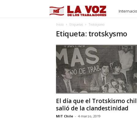
M
Internaci
I
Inicio
Etiquetas
Trotskysmo
Etiqueta: trotskysmo
T
El día que el Trotskismo chi
salió de la clandestinidad
MIT Chile
-
4 marzo, 2019