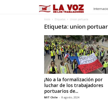
M
Internaci
I
Inicio
Etiquetas
Union portuaria
Etiqueta: union portuar
T
¡No a la formalización por
luchar de los trabajadores
portuarios de...
MIT Chile
-
8 agosto, 2024