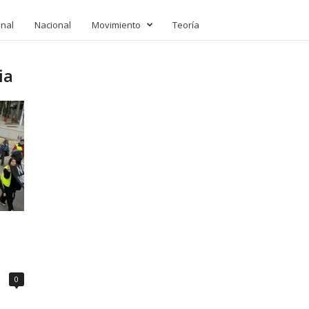
onal
Nacional
Movimiento
Teoría
ia
0