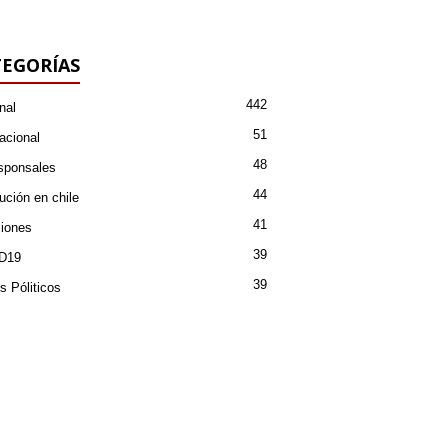
EGORÍAS
442
nal
51
acional
48
sponsales
44
ución en chile
41
iones
39
D19
39
s Póliticos