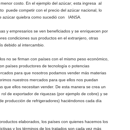
menor costo. En el ejemplo del azúcar; esta ingresa al
to puede competir con el precio del azúcar nacional, lo
l de azúcar quiebra como sucedió con IANSA.
esas y empresarios se ven beneficiados y se enriquecen por
es condiciones sus productos en el extranjero, otras
s debido al intercambio.
ados no se firman con países con el mismo peso económico,
con países productores de tecnología o potencias
ercados para que nosotros podamos vender más materias
abrimos nuestros mercados para que ellos nos puedan
s que ellos necesitan vender. De esta manera se crea un
o rol de exportador de riquezas (por ejemplo de cobre) y se
la de producción de refrigeradores) haciéndonos cada día
productos elaborados, los países con quienes hacemos los
ctivas y los términos de los tratados son cada vez más