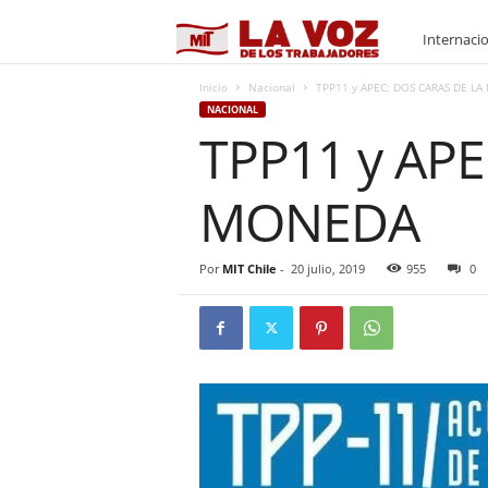
M
Internaci
I
Inicio
Nacional
TPP11 y APEC: DOS CARAS DE L
NACIONAL
TPP11 y AP
T
MONEDA
Por
MIT Chile
-
20 julio, 2019
955
0