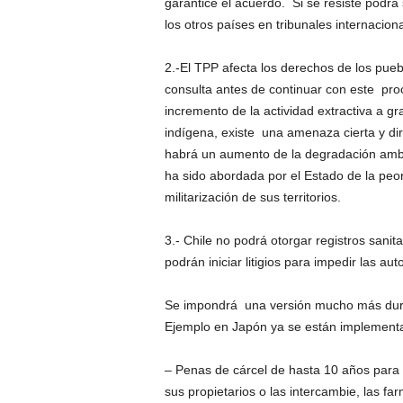
garantice el acuerdo. Si se resiste podr
los otros países en tribunales internacion
2.-El TPP afecta los derechos de los puebl
consulta antes de continuar con este pro
incremento de la actividad extractiva a gr
indígena, existe una amenaza cierta y dir
habrá un aumento de la degradación ambien
ha sido abordada por el Estado de la peor 
militarización de sus territorios.
3.- Chile no podrá otorgar registros san
podrán iniciar litigios para impedir las au
Se impondrá una versión mucho más dura 
Ejemplo en Japón ya se están implement
– Penas de cárcel de hasta 10 años para q
sus propietarios o las intercambie, las f