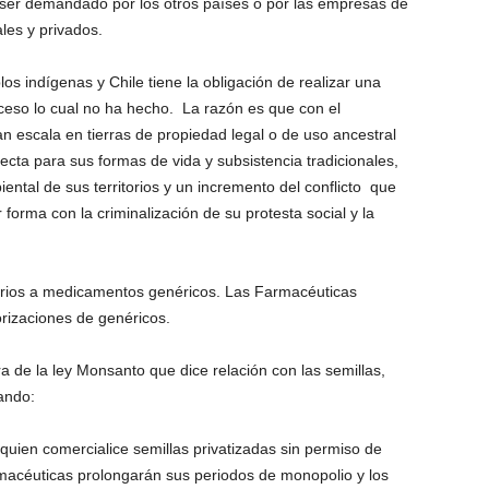
á ser demandado por los otros países o por las empresas de
ales y privados.
os indígenas y Chile tiene la obligación de realizar una
ceso lo cual no ha hecho. La razón es que con el
an escala en tierras de propiedad legal o de uso ancestral
ecta para sus formas de vida y subsistencia tradicionales,
tal de sus territorios y un incremento del conflicto que
forma con la criminalización de su protesta social y la
itarios a medicamentos genéricos. Las Farmacéuticas
torizaciones de genéricos.
de la ley Monsanto que dice relación con las semillas,
ando:
uien comercialice semillas privatizadas sin permiso de
armacéuticas prolongarán sus periodos de monopolio y los