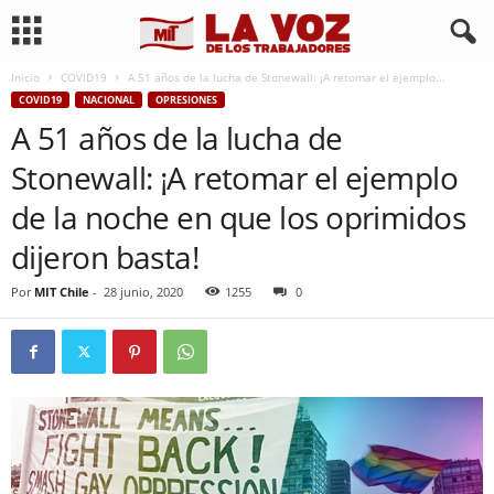
Inicio
COVID19
A 51 años de la lucha de Stonewall: ¡A retomar el ejemplo...
COVID19
NACIONAL
OPRESIONES
A 51 años de la lucha de
Stonewall: ¡A retomar el ejemplo
de la noche en que los oprimidos
dijeron basta!
Por
MIT Chile
-
28 junio, 2020
1255
0