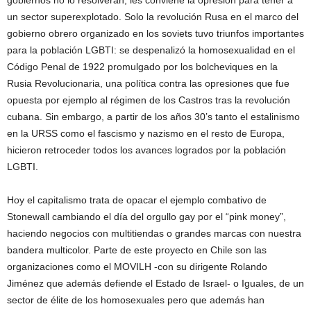
gobiernos no lo resolverán, les conviene la opresión para tener a
un sector superexplotado. Solo la revolución Rusa en el marco del
gobierno obrero organizado en los soviets tuvo triunfos importantes
para la población LGBTI: se despenalizó la homosexualidad en el
Código Penal de 1922 promulgado por los bolcheviques en la
Rusia Revolucionaria, una política contra las opresiones que fue
opuesta por ejemplo al régimen de los Castros tras la revolución
cubana. Sin embargo, a partir de los años 30’s tanto el estalinismo
en la URSS como el fascismo y nazismo en el resto de Europa,
hicieron retroceder todos los avances logrados por la población
LGBTI.
Hoy el capitalismo trata de opacar el ejemplo combativo de
Stonewall cambiando el día del orgullo gay por el “pink money”,
haciendo negocios con multitiendas o grandes marcas con nuestra
bandera multicolor. Parte de este proyecto en Chile son las
organizaciones como el MOVILH -con su dirigente Rolando
Jiménez que además defiende el Estado de Israel- o Iguales, de un
sector de élite de los homosexuales pero que además han