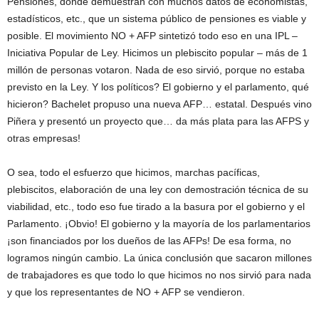
Pensiones, donde demuestran con muchos datos de economistas,
estadísticos, etc., que un sistema público de pensiones es viable y
posible. El movimiento NO + AFP sintetizó todo eso en una IPL –
Iniciativa Popular de Ley. Hicimos un plebiscito popular – más de 1
millón de personas votaron. Nada de eso sirvió, porque no estaba
previsto en la Ley. Y los políticos? El gobierno y el parlamento, qué
hicieron? Bachelet propuso una nueva AFP… estatal. Después vino
Piñera y presentó un proyecto que… da más plata para las AFPS y
otras empresas!
O sea, todo el esfuerzo que hicimos, marchas pacíficas,
plebiscitos, elaboración de una ley con demostración técnica de su
viabilidad, etc., todo eso fue tirado a la basura por el gobierno y el
Parlamento. ¡Obvio! El gobierno y la mayoría de los parlamentarios
¡son financiados por los dueños de las AFPs! De esa forma, no
logramos ningún cambio. La única conclusión que sacaron millones
de trabajadores es que todo lo que hicimos no nos sirvió para nada
y que los representantes de NO + AFP se vendieron.