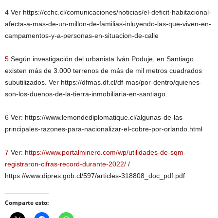
4
Ver https://cchc.cl/comunicaciones/noticias/el-deficit-habitacional-
afecta-a-mas-de-un-millon-de-familias-inluyendo-las-que-viven-en-
campamentos-y-a-personas-en-situacion-de-calle
5
Según investigación del urbanista Iván Poduje, en Santiago
existen más de 3.000 terrenos de más de mil metros cuadrados
subutilizados. Ver https://dfmas.df.cl/df-mas/por-dentro/quienes-
son-los-duenos-de-la-tierra-inmobiliaria-en-santiago.
6
Ver: https://www.lemondediplomatique.cl/algunas-de-las-
principales-razones-para-nacionalizar-el-cobre-por-orlando.html
7
Ver:
https://www.portalminero.com/wp/utilidades-de-sqm-
registraron-cifras-record-durante-2022/
/
https://www.dipres.gob.cl/597/articles-318808_doc_pdf.pdf
Comparte esto: