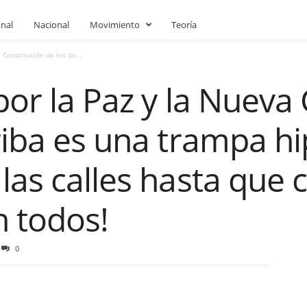
onal
Nacional
Movimiento
Teoría
 Constitución de los de...
por la Paz y la Nueva
riba es una trampa hi
las calles hasta que c
n todos!
0