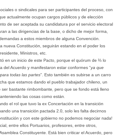
ociales o sindicales para ser participantes del proceso, con
 que actualmente ocupan cargos públicos y de elección
to de ser aceptada su candidatura por el servicio electoral
ran a las dirigencias de la base, o dicho de mejor forma,
 demandas a estos miembros de alguna Convención.
a nueva Constitución, seguirán estando en el poder los
esidente, Ministros, etc.
stó en un inicio de este Pacto, porque el quórum de ⅔ lo
ma del Acuerdo y manifestaron estar conformes “
ya que
para todas las partes
”. Esto también es subirse a un carro
ucha que estamos dando el pueblo trabajador chileno, un
 ser bastante rimbombante, pero que se fondo está lleno
anteniendo las cosas como están.
ndo el rol que tuvo la ex Concertación en la transición
ndo una transición pactada 2.0, solo les falta decirnos
Constitución y con este gobierno no podemos negociar nada!
l, entre ellos Portuarios, profesores, entre otros,
 Asamblea Constituyente. Está bien criticar el Acuerdo, pero