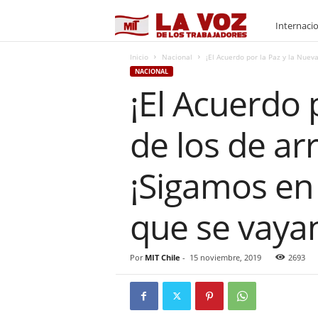
M
Internaci
I
Inicio
Nacional
¡El Acuerdo por la Paz y la Nueva
NACIONAL
¡El Acuerdo 
T
de los de ar
¡Sigamos en 
que se vaya
Por
MIT Chile
-
15 noviembre, 2019
2693