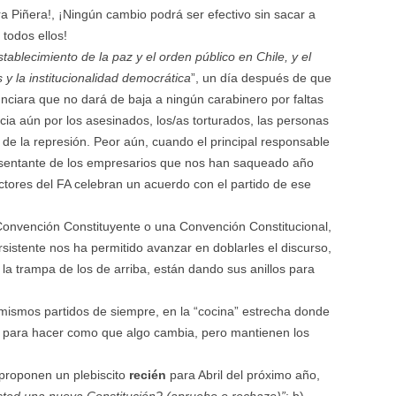
ra Piñera!, ¡Ningún cambio podrá ser efectivo sin sacar a
 todos ellos!
stablecimiento de la paz y el orden público en Chile, y el
y la institucionalidad democrática
”, un día después de que
nciara que no dará de baja a ningún carabinero por faltas
ia aún por los asesinados, los/as torturados, las personas
 la represión. Peor aún, cuando el principal responsable
resentante de los empresarios que nos han saqueado año
ctores del FA celebran un acuerdo con el partido de ese
onvención Constituyente o una Convención Constitucional,
sistente nos ha permitido avanzar en doblarles el discurso,
la trampa de los de arriba, están dando sus anillos para
 mismos partidos de siempre, en la “cocina” estrecha donde
o para hacer como que algo cambia, pero mantienen los
 proponen un plebiscito
recién
para Abril del próximo año,