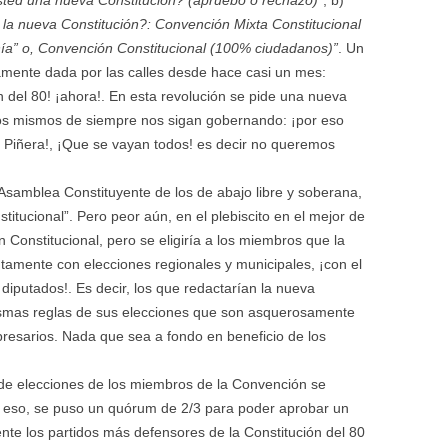
sted una nueva Constitución? (apruebo o rechazo)”
; b)
 la nueva Constitución?: Convención Mixta Constitucional
nía” o, Convención Constitucional (100% ciudadanos)”
. Un
ramente dada por las calles desde hace casi un mes:
 del 80! ¡ahora!. En esta revolución se pide una nueva
os mismos de siempre nos sigan gobernando: ¡por eso
Piñera!, ¡Que se vayan todos! es decir no queremos
Asamblea Constituyente de los de abajo libre y soberana,
itucional”. Pero peor aún, en el plebiscito en el mejor de
Constitucional, pero se eligiría a los miembros que la
amente con elecciones regionales y municipales, ¡con el
diputados!. Es decir, los que redactarían la nueva
mismas reglas de sus elecciones que son asquerosamente
resarios. Nada que sea a fondo en beneficio de los
e elecciones de los miembros de la Convención se
 eso, se puso un quórum de 2/3 para poder aprobar un
nte los partidos más defensores de la Constitución del 80