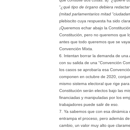
que consulte dos cosas: a) “
¿quiere u
“
¿qué tipo de órgano debiera redactar
(mitad parlamentarios mitad “ciudada
plebiscito cuya respuesta ha sido cla
¡Queremos echar abajo la Constitución
Constitución, pero no queremos que l
antes que todo queremos que se vaya 
Convención Mixta.
Intentan borrar la demanda de una 
con su salida de una “Convención Const
los casos se aprobaría esa Convención 
componen en octubre de 2020, conjunt
mismo sistema electoral que rige para 
Constitución serán electos bajo las 
financiadas y manipuladas por los emp
trabajadores puede salir de eso.
Ya sabemos que con esa dinámica d
entrampa el proceso, pero además de
cambio, un valor muy alto que clarame