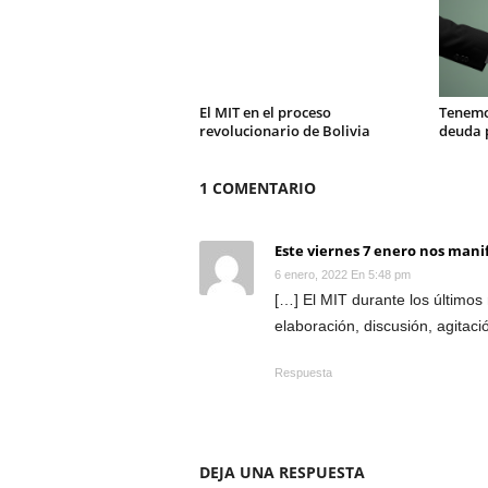
El MIT en el proceso
Tenemo
revolucionario de Bolivia
deuda 
1 COMENTARIO
Este viernes 7 enero nos manif
6 enero, 2022 En 5:48 pm
[…] El MIT durante los último
elaboración, discusión, agitac
Respuesta
DEJA UNA RESPUESTA