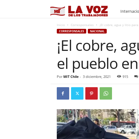
M
Internaci
I
Inicio
Corresponsales
¡El cobre, agua y litio par
CORRESPONSALES
NACIONAL
¡El cobre, ag
T
el pueblo en
Por
MIT Chile
-
3 diciembre, 2021
915