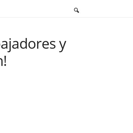
abajadores y
n!