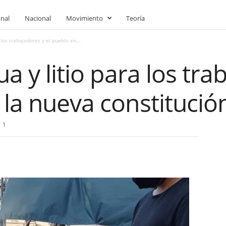
onal
Nacional
Movimiento
Teoría
a los trabajadores y el pueblo en...
ua y litio para los tr
 la nueva constitució
1