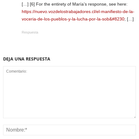
[…] [6] For the entirety of María’s response, see here:
https://nuevo.vozdelostrabajadores.cl/el-manifiesto-de-la-
voceria-de-los-pueblos-y-la-lucha-por-la-sob&#8230
; […]
Respuesta
DEJA UNA RESPUESTA