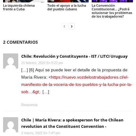
La izquierda chilena
Todo el apoyo a la lucha
La Convención
frente a Cuba
del pueblo cubano
Constitucional… ¿Podrá
solucionar los problemas
de los trabajadores?
2 COMENTARIOS
Chile: Revolución y Constituyente - IST / LITCI Uruguay
21 febrero, 2022 En 5:22 pm
[…] [6] Aquí se puede leer el detalle de la propuesta de
María Rivera: <
https://nuevo.vozdelostrabajadores.cl/el-
manifiesto-de-la-voceria-de-los-pueblos-y-la-lucha-por-la-
sob…&gt
;. […]
Respuesta
Chile | María Rivera: a spokesperson for the Chilean
revolution at the Constituent Convention -
2 marzo, 2022 En 7:47 pm