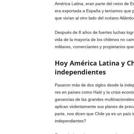
América Latina, eran parte del reino de E
era exportada a España y teníamos que p
que vivían al otro lado del océano Atlántic
Después de 8 años de fuertes luchas log
vida de la mayoría de los chilenos no ca
militares, comercian­tes y propietarios que
Hoy América Latina y C
independientes
Pasaron más de dos siglos desde la indep
res en países como Haití y la crisis econó
ganancias de las grandes multina­cionales 
aplican violentamente sus planes de precar
parte, nos dicen que Chile ya es un paí
indepen­dientes?