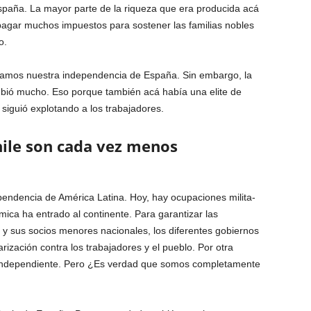
spaña. La mayor parte de la riqueza que era pro­ducida acá
agar muchos impuestos para sostener las familias nobles
o.
ramos nuestra independencia de España. Sin embargo, la
mbió mucho. Eso porque tam­bién acá había una elite de
 si­guió explotando a los tra­bajadores.
hile son cada vez menos
endencia de América Latina. Hoy, hay ocupaciones milita­
mica ha en­trado al continente. Para garantizar las
y sus socios me­nores nacionales, los dife­rentes gobiernos
ización contra los trabajadores y el pue­blo. Por otra
s independiente. Pero ¿Es verdad que somos completamente