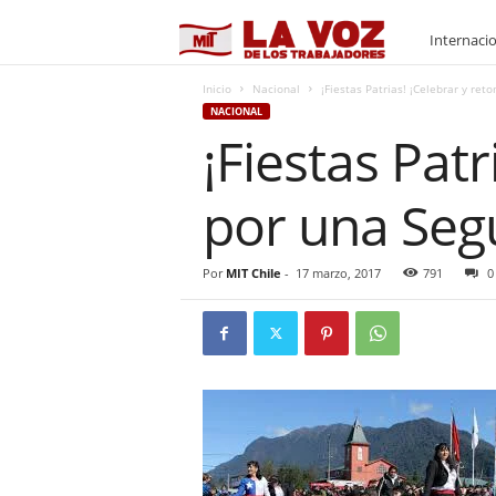
M
Internaci
I
Inicio
Nacional
¡Fiestas Patrias! ¡Celebrar y re
NACIONAL
¡Fiestas Patr
T
por una Seg
Por
MIT Chile
-
17 marzo, 2017
791
0