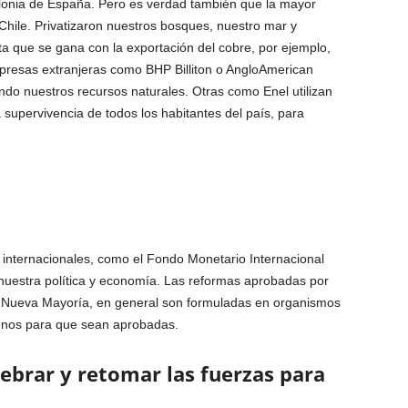
onia de España. Pero es verdad también que la mayor
Chi­le. Privatizaron nuestros bosques, nuestro mar y
ta que se gana con la exportación del cobre, por ejemplo,
presas extranjeras como BHP Billiton o AngloAmerican
do nuestros recursos natura­les. Otras como Enel uti­lizan
a su­pervivencia de todos los habitantes del país, para
interna­cionales, como el Fondo Monetario Internacional
 nuestra política y economía. Las reformas aprobadas por
a Nue­va Mayoría, en general son formuladas en or­ganismos
ilenos para que sean aprobadas.
ebrar y retomar las fuerzas para