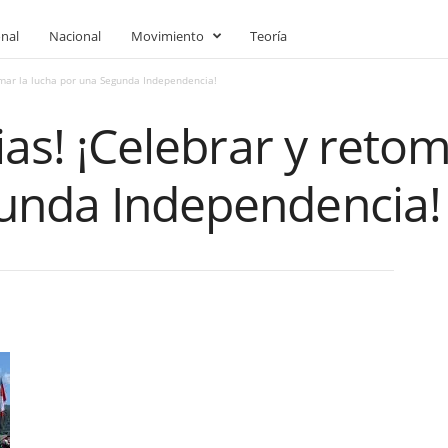
onal
Nacional
Movimiento
Teoría
tomar la lucha por una Segunda Independencia!
ias! ¡Celebrar y retom
unda Independencia!