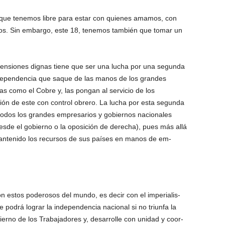
ue tene­mos libre para estar con quienes amamos, con
gos. Sin embargo, este 18, tene­mos también que tomar un
ensio­nes dignas tiene que ser una lucha por una segun­da
de­pendencia que saque de las manos de los grandes
 como el Cobre y, las pongan al ser­vicio de los
ción de este con control obrero. La lucha por esta segunda
todos los grandes empresarios y gobiernos nacio­nales
de el gobierno o la oposición de derecha), pues más allá
ante­nido los recursos de sus países en manos de em­
 estos poderosos del mundo, es decir con el imperialis­
 podrá lograr la independencia nacional si no triunfa la
erno de los Trabajadores y, desa­rrolle con unidad y coor­