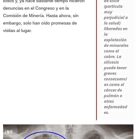
de sílice
todos y, ya hace bastante tiempo hicieron
(partícula
denuncias en el Congreso y en la
muy
Comisión de Minería. Hasta ahora, sin
perjudicial a
la salud)
embargo, solo han oído promesas de
liberadas en
visitas al lugar.
la
explotación
de minerales
como el
cobre. La
silicosis
puede tener
graves
consecuenci
as como el
cáncer de
pulmón o
otras
enfermedad
es.