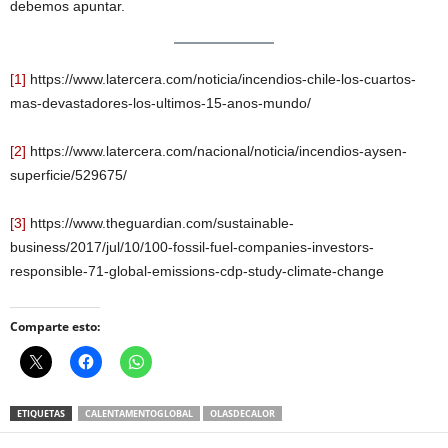
debemos apuntar.
[1]
https://www.latercera.com/noticia/incendios-chile-los-cuartos-
mas-devastadores-los-ultimos-15-anos-mundo/
[2]
https://www.latercera.com/nacional/noticia/incendios-aysen-
superficie/529675/
[3]
https://www.theguardian.com/sustainable-
business/2017/jul/10/100-fossil-fuel-companies-investors-
responsible-71-global-emissions-cdp-study-climate-change
Comparte esto:
ETIQUETAS
CALENTAMENTOGLOBAL
OLASDECALOR