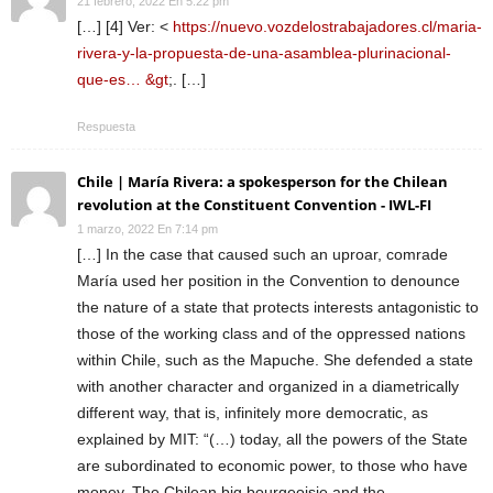
21 febrero, 2022 En 5:22 pm
[…] [4] Ver: <
https://nuevo.vozdelostrabajadores.cl/maria-
rivera-y-la-propuesta-de-una-asamblea-plurinacional-
que-es… &gt
;. […]
Respuesta
Chile | María Rivera: a spokesperson for the Chilean
revolution at the Constituent Convention - IWL-FI
1 marzo, 2022 En 7:14 pm
[…] In the case that caused such an uproar, comrade
María used her position in the Convention to denounce
the nature of a state that protects interests antagonistic to
those of the working class and of the oppressed nations
within Chile, such as the Mapuche. She defended a state
with another character and organized in a diametrically
different way, that is, infinitely more democratic, as
explained by MIT: “(…) today, all the powers of the State
are subordinated to economic power, to those who have
money. The Chilean big bourgeoisie and the