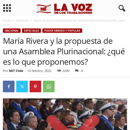
Inicio
Nacional
María Rivera y la propuesta de una Asamblea Plurinacional: ¿qué
es lo...
NACIONAL
ESPECIALES
PODER OBRERO Y POPULAR
María Rivera y la propuesta de
una Asamblea Plurinacional: ¿qué
es lo que proponemos?
Por
MIT Chile
-
10 febrero, 2022
2290
4