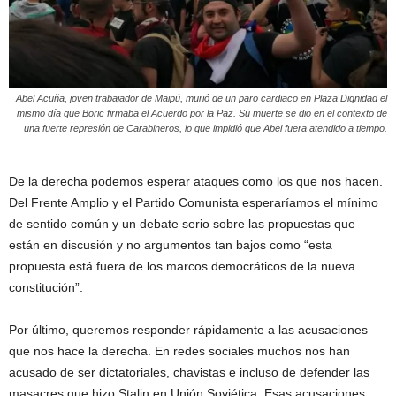
Abel Acuña, joven trabajador de Maipú, murió de un paro cardiaco en Plaza Dignidad el
mismo día que Boric firmaba el Acuerdo por la Paz. Su muerte se dio en el contexto de
una fuerte represión de Carabineros, lo que impidió que Abel fuera atendido a tiempo.
De la derecha podemos esperar ataques como los que nos hacen.
Del Frente Amplio y el Partido Comunista esperaríamos el mínimo
de sentido común y un debate serio sobre las propuestas que
están en discusión y no argumentos tan bajos como “esta
propuesta está fuera de los marcos democráticos de la nueva
constitución”.
Por último, queremos responder rápidamente a las acusaciones
que nos hace la derecha. En redes sociales muchos nos han
acusado de ser dictatoriales, chavistas e incluso de defender las
masacres que hizo Stalin en Unión Soviética. Esas acusaciones