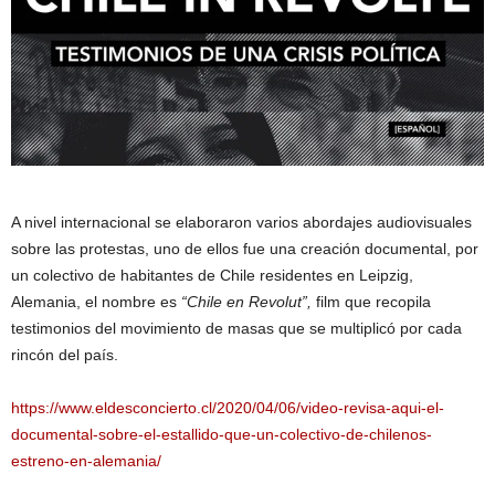
A nivel internacional se elaboraron varios abordajes audiovisuales
sobre las protestas, uno de ellos fue una creación documental, por
un colectivo de habitantes de Chile residentes en Leipzig,
Alemania, el nombre es
“Chile en Revolut”,
film que recopila
testimonios del movimiento de masas que se multiplicó por cada
rincón del país.
https://www.eldesconcierto.cl/2020/04/06/video-revisa-aqui-el-
documental-sobre-el-estallido-que-un-colectivo-de-chilenos-
estreno-en-alemania/