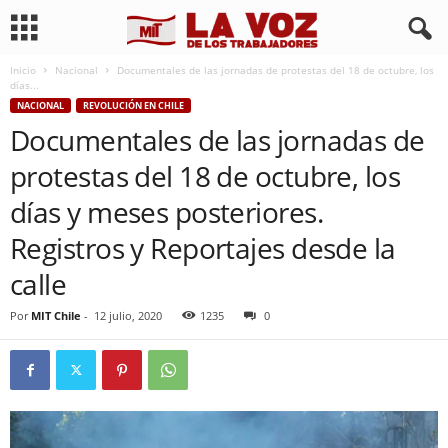
Inicio
Nacional
Documentales de las jornadas de protestas del 18 de octubre, los
días...
NACIONAL
REVOLUCIÓN EN CHILE
Documentales de las jornadas de
protestas del 18 de octubre, los
días y meses posteriores.
Registros y Reportajes desde la
calle
Por
MIT Chile
-
12 julio, 2020
1235
0