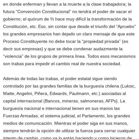
en donde enferman y llevan a la muerte a la clase trabajadora; la
futura “Convención Constitucional” no tendrá el poder de sacar el
gobierno; el quórum de ⅔ hace muy difícil la transformación de la
Constitución, etc. Eso, sin contar que desde el triunfo del “Apruebo”
los grandes empresarios han dejado un claro mensaje de que este
Proceso Constituyente no debe tocar la “propiedad privada” (es
decir sus empresas) y que se debe condenar audazmente la
“violencia” de los grupos de primera línea. Todos esos mecanismos
son trabas para impedir el cambio real de nuestra sociedad.
Además de todas las trabas, el poder estatal sigue siendo
controlado por las grandes familias de la burguesía chilena (Luksic,
Matte, Angelini, Piñera, Edwards, Paulmann, etc.) asociadas al
capital internacional (Bancos, mineras, salmoneras, AFPs). La
burguesía nacional e internacional tienen en sus manos las
Fuerzas Armadas, el sistema judicial, el Parlamento, los grandes
medios de comunicación. Mientras el poder siga en sus manos,
siempre tendrán la opción de utilizar la fuerza para cerrar cualquier
intento de cambio, como ya lo están haciendo y como hicieron de