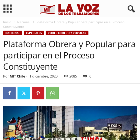
Inicio
Nacional
Plataforma Obrera y Popular para participar en el Proceso
Constituyente
NACIONAL
ESPECIALES
PODER OBRERO Y POPULAR
Plataforma Obrera y Popular para
participar en el Proceso
Constituyente
Por
MIT Chile
-
1 diciembre, 2020
2085
0