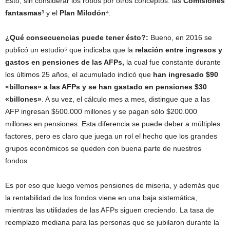
Esto, sin considerar los robos por otros conceptos: las
Comisiones
fantasmas
³ y el
Plan Milodón
⁴.
¿Qué consecuencias puede tener ésto?:
Bueno, en 2016 se
publicó un estudio⁵ que indicaba que la
relación entre ingresos y
gastos en pensiones de las AFPs,
la cual fue constante durante
los últimos 25 años, el acumulado indicó que
han ingresado $90
«billones» a las AFPs y se han gastado en pensiones $30
«billones»
. A su vez, el cálculo mes a mes, distingue que a las
AFP ingresan $500.000 millones y se pagan sólo $200.000
millones en pensiones. Esta diferencia se puede deber a múltiples
factores, pero es claro que juega un rol el hecho que los grandes
grupos económicos se queden con buena parte de nuestros
fondos.
Es por eso que luego vemos pensiones de miseria, y además que
la rentabilidad de los fondos viene en una baja sistemática,
mientras las utilidades de las AFPs siguen creciendo. La tasa de
reemplazo mediana para las personas que se jubilaron durante la