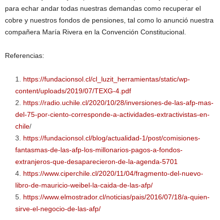
para echar andar todas nuestras demandas como recuperar el
cobre y nuestros fondos de pensiones, tal como lo anunció nuestra
compañera María Rivera en la Convención Constitucional.
Referencias:
https://fundacionsol.cl/cl_luzit_herramientas/static/wp-
content/uploads/2019/07/TEXG-4.pdf
https://radio.uchile.cl/2020/10/28/inversiones-de-las-afp-mas-
del-75-por-ciento-corresponde-a-actividades-extractivistas-en-
chile
/
https://fundacionsol.cl/blog/actualidad-1/post/comisiones-
fantasmas-de-las-afp-los-millonarios-pagos-a-fondos-
extranjeros-que-desaparecieron-de-la-agenda-5701
https://www.ciperchile.cl/2020/11/04/fragmento-del-nuevo-
libro-de-mauricio-weibel-la-caida-de-las-afp/
https://www.elmostrador.cl/noticias/pais/2016/07/18/a-quien-
sirve-el-negocio-de-las-afp/