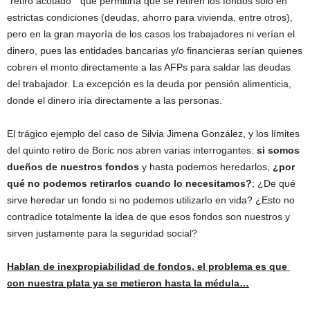
“retiro acotado” que permitiría que se retiren los fondos solo en
estrictas condiciones (deudas, ahorro para vivienda, entre otros),
pero en la gran mayoría de los casos los trabajadores ni verían el
dinero, pues las entidades bancarias y/o financieras serían quienes
cobren el monto directamente a las AFPs para saldar las deudas
del trabajador. La excepción es la deuda por pensión alimenticia,
donde el dinero iría directamente a las personas.
El trágico ejemplo del caso de Silvia Jimena González, y los límites
del quinto retiro de Boric nos abren varias interrogantes:
si somos
dueños de nuestros fondos
y hasta podemos heredarlos,
¿por
qué no podemos retirarlos cuando lo necesitamos?
; ¿De qué
sirve heredar un fondo si no podemos utilizarlo en vida? ¿Esto no
contradice totalmente la idea de que esos fondos son nuestros y
sirven justamente para la seguridad social?
Hablan de inexpropiabilidad de fondos, el problema es que
con nuestra plata ya se metieron hasta la médula…