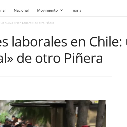
onal
Nacional
Movimiento
Teoría
 un nuevo «Plan Laboral» de otro Piñera
s laborales en Chile:
l» de otro Piñera