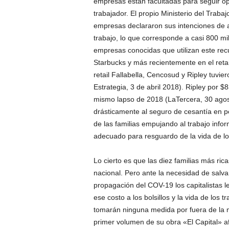
empresas están facultadas para seguir o
trabajador. El propio Ministerio del Trabajo
empresas declararon sus intenciones de a
trabajo, lo que corresponde a casi 800 mil
empresas conocidas que utilizan este re
Starbucks y más recientemente en el reta
retail Fallabella, Cencosud y Ripley tuvie
Estrategia, 3 de abril 2018). Ripley por 
mismo lapso de 2018 (LaTercera, 30 agost
drásticamente al seguro de cesantía en p
de las familias empujando al trabajo info
adecuado para resguardo de la vida de los
Lo cierto es que las diez familias más ric
nacional. Pero ante la necesidad de salva
propagación del COV-19 los capitalistas l
ese costo a los bolsillos y la vida de los 
tomarán ninguna medida por fuera de la 
primer volumen de su obra «El Capital» a