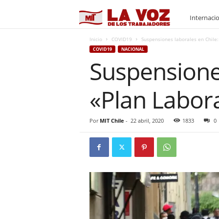
M
Internaci
I
Inicio
COVID19
Suspensiones laborales en Chile:
COVID19
NACIONAL
Suspensione
T
«Plan Labora
Por
MIT Chile
-
22 abril, 2020
1833
0