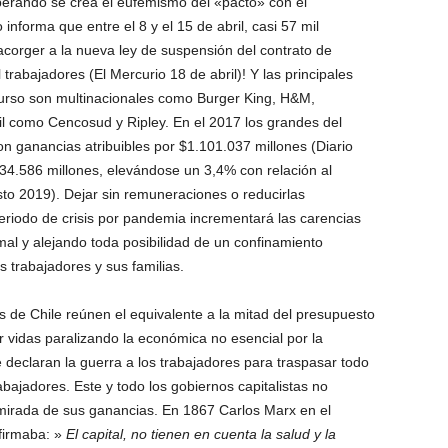
perando se crea el eufemismo del «pacto» con el
 informa que entre el 8 y el 15 de abril, casi 57 mil
corger a la nueva ley de suspensión del contrato de
 trabajadores (El Mercurio 18 de abril)! Y las principales
curso son multinacionales como Burger King, H&M,
il como Cencosud y Ripley. En el 2017 los grandes del
ron ganancias atribuibles por $1.101.037 millones (Diario
$834.586 millones, elevándose un 3,4% con relación al
o 2019). Dejar sin remuneraciones o reducirlas
eriodo de crisis por pandemia incrementará las carencias
rmal y alejando toda posibilidad de un confinamiento
 trabajadores y sus familias.
as de Chile reúnen el equivalente a la mitad del presupuesto
r vidas paralizando la económica no esencial por la
e declaran la guerra a los trabajadores para traspasar todo
trabajadores. Este y todo los gobiernos capitalistas no
mirada de sus ganancias. En 1867 Carlos Marx en el
firmaba: »
El capital, no tienen en cuenta la salud y la