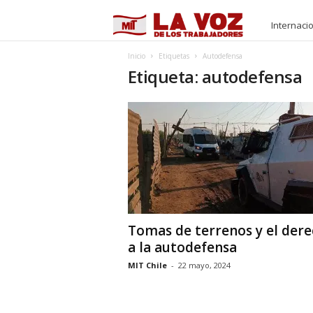
M
Internaci
I
Inicio
Etiquetas
Autodefensa
Etiqueta: autodefensa
T
Tomas de terrenos y el der
a la autodefensa
MIT Chile
-
22 mayo, 2024