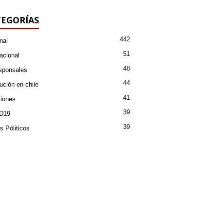
EGORÍAS
442
nal
51
acional
48
sponsales
44
ución en chile
41
iones
39
D19
39
s Póliticos