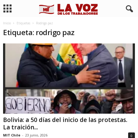
Inicio
Etiquetas
Rodrigo paz
Etiqueta: rodrigo paz
Bolivia: a 50 días del inicio de las protestas.
La traición...
MIT Chile
-
23 junio, 2026
0