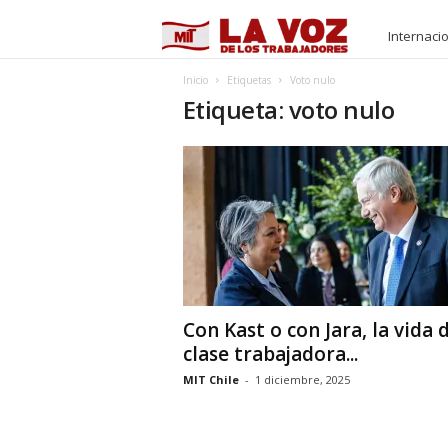
M
Internaci
I
Inicio
Etiquetas
Voto nulo
Etiqueta: voto nulo
T
Con Kast o con Jara, la vida d
clase trabajadora...
MIT Chile
-
1 diciembre, 2025