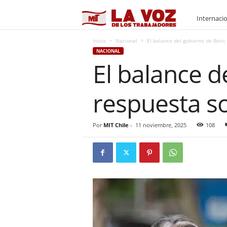
M
Internaci
I
Inicio
Nacional
El balance del gobierno de Boric 
NACIONAL
El balance d
T
respuesta so
Por
MIT Chile
-
11 noviembre, 2025
108