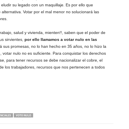
eludir su legado con un maquillaje. Es por ello que
 alternativa. Votar por el mal menor no solucionará las
res.
rabajo, salud y vivienda, mienten!!, saben que el poder de
s sirvientes,
por ello llamamos a votar nulo en las
rá sus promesas, no lo han hecho en 35 años, no lo hizo la
, votar nulo no es suficiente. Para conquistar los derechos
e, para tener recursos se debe nacionalizar el cobre, el
ol de los trabajadores, recursos que nos pertenecen a todos
ENCIALES
VOTO NULO