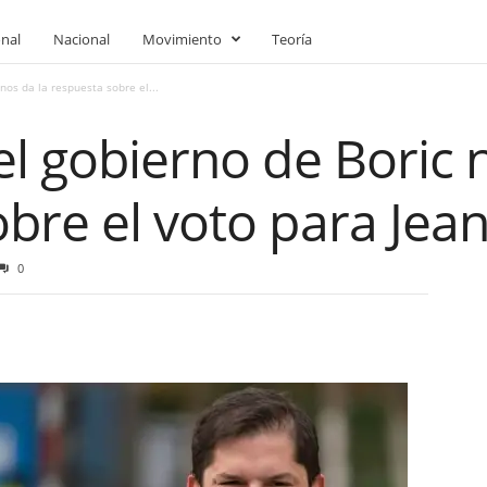
onal
Nacional
Movimiento
Teoría
nos da la respuesta sobre el...
el gobierno de Boric 
bre el voto para Jean
0