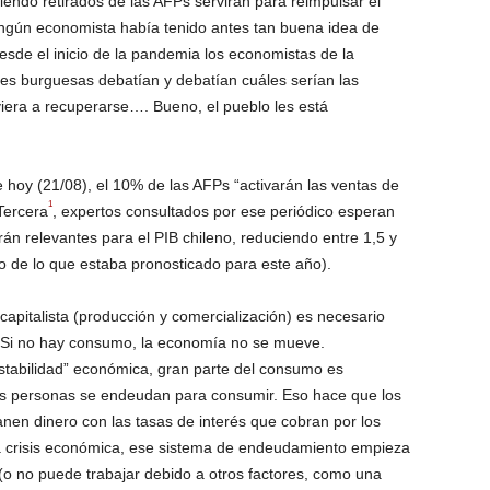
iendo retirados de las AFPs servirán para reimpulsar el
gún economista había tenido antes tan buena idea de
Desde el inicio de la pandemia los economistas de la
es burguesas debatían y debatían cuáles serían las
iera a recuperarse…. Bueno, el pueblo les está
 hoy (21/08), el 10% de las AFPs “activarán las ventas de
1
Tercera
, expertos consultados por ese periódico esperan
rán relevantes para el PIB chileno, reduciendo entre 1,5 y
io de lo que estaba pronosticado para este año).
apitalista (producción y comercialización) es necesario
. Si no hay consumo, la economía no se mueve.
stabilidad” económica, gran parte del consumo es
las personas se endeudan para consumir. Eso hace que los
anen dinero con las tasas de interés que cobran por los
 crisis económica, ese sistema de endeudamiento empieza
(o no puede trabajar debido a otros factores, como una