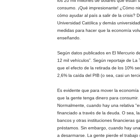
los 20 mil millones de dólares que están s
consumo. ¡Qué impresionante! ¿Cómo nin
cómo ayudar al país a salir de la crisis? 
Universidad Católica y demás universidad
medidas para hacer que la economía volv
enseñando.
Según datos publicados en El Mercurio de
12 mil vehículos”. Según reportaje de La 
que el efecto de la retirada de los 10% se
2,6% la caída del PIB (o sea, casi un terc
Es evidente que para mover la economía c
que la gente tenga dinero para consumir
Normalmente, cuando hay una relativa “e
financiado a través de la deuda. O sea, 
bancos y otras instituciones financieras g
préstamos. Sin embargo, cuando hay una
a desarmarse. La gente pierde el trabajo 