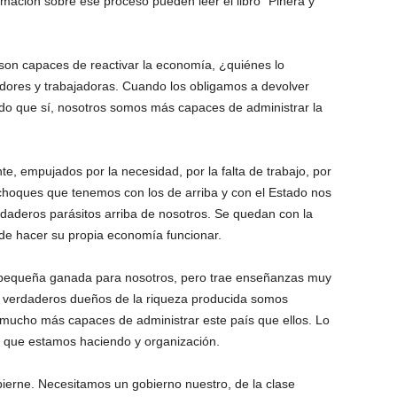
rmación sobre ese proceso pueden leer el libro “Piñera y
a son capaces de reactivar la economía, ¿quiénes lo
dores y trabajadoras. Cuando los obligamos a devolver
do que sí, nosotros somos más capaces de administrar la
, empujados por la necesidad, por la falta de trabajo, por
choques que tenemos con los de arriba y con el Estado nos
daderos parásitos arriba de nosotros. Se quedan con la
de hacer su propia economía funcionar.
a pequeña ganada para nosotros, pero trae enseñanzas muy
 verdaderos dueños de la riqueza producida somos
mucho más capaces de administrar este país que ellos. Lo
lo que estamos haciendo y organización.
ierne. Necesitamos un gobierno nuestro, de la clase