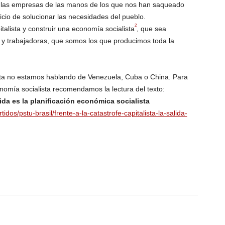
 las empresas de las manos de los que nos han saqueado
icio de solucionar las necesidades del pueblo.
2
alista y construir una economía socialista
, que sea
s y trabajadoras, que somos los que producimos toda la
a no estamos hablando de Venezuela, Cuba o China. Para
omía socialista recomendamos la lectura del texto:
alida es la planificación económica socialista
artidos/pstu-brasil/frente-a-la-catastrofe-capitalista-la-salida-