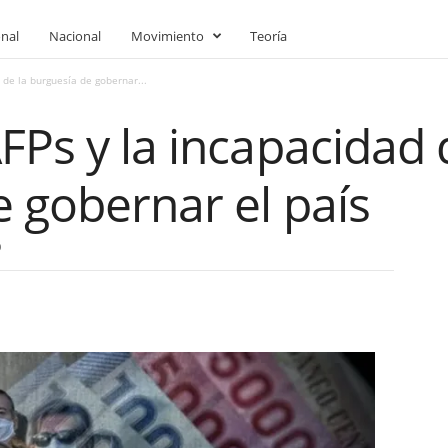
onal
Nacional
Movimiento
Teoría
 de la burguesía de gobernar...
FPs y la incapacidad 
 gobernar el país
0