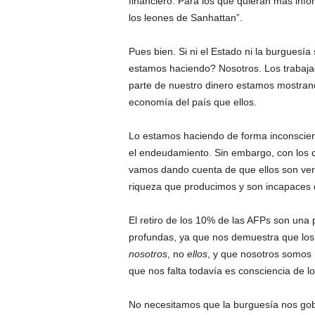
financiero. Para los que quieran más info
los leones de Sanhattan”.
Pues bien. Si ni el Estado ni la burguesí
estamos haciendo? Nosotros. Los trabaja
parte de nuestro dinero estamos mostran
economía del país que ellos.
Lo estamos haciendo de forma inconsciente
el endeudamiento. Sin embargo, con los 
vamos dando cuenta de que ellos son ver
riqueza que producimos y son incapaces 
El retiro de los 10% de las AFPs son un
profundas, ya que nos demuestra que los
nosotros
, no
ellos
, y que nosotros somos 
que nos falta todavía es consciencia de 
No necesitamos que la burguesía nos gob