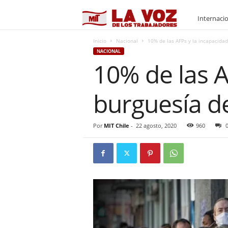
M
Internaci
I
Inicio
Nacional
10% de las AFPs y la incapacidad
NACIONAL
10% de las A
T
burguesía de
Por
MIT Chile
-
22 agosto, 2020
960