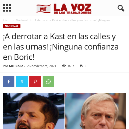
Inicio
Nacional
¡A derrotar a Kast en las calles y en las urnas! ¡Ninguna...
NACIONAL
¡A derrotar a Kast en las calles y
en las urnas! ¡Ninguna confianza
en Boric!
Por
MIT Chile
-
26 noviembre, 2021
3457
6