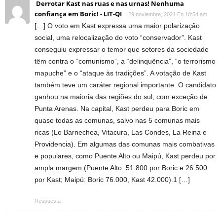
Derrotar Kast nas ruas e nas urnas! Nenhuma
confiança em Boric! - LIT-QI
29 noviembre, 2021 En 10:54 am
[…] O voto em Kast expressa uma maior polarização
social, uma relocalização do voto “conservador”. Kast
conseguiu expressar o temor que setores da sociedade
têm contra o “comunismo”, a “delinquência”, “o terrorismo
mapuche” e o “ataque às tradições”. A votação de Kast
também teve um caráter regional importante. O candidato
ganhou na maioria das regiões do sul, com exceção de
Punta Arenas. Na capital, Kast perdeu para Boric em
quase todas as comunas, salvo nas 5 comunas mais
ricas (Lo Barnechea, Vitacura, Las Condes, La Reina e
Providencia). Em algumas das comunas mais combativas
e populares, como Puente Alto ou Maipú, Kast perdeu por
ampla margem (Puente Alto: 51.800 por Boric e 26.500
por Kast; Maipú: Boric 76.000, Kast 42.000).1 […]
Respuesta