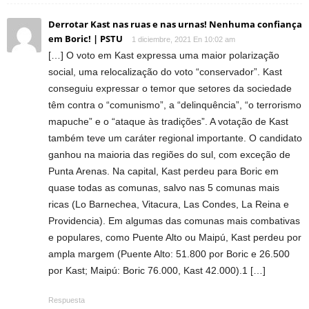
Derrotar Kast nas ruas e nas urnas! Nenhuma confiança
em Boric! | PSTU
1 diciembre, 2021 En 10:02 am
[…] O voto em Kast expressa uma maior polarização
social, uma relocalização do voto “conservador”. Kast
conseguiu expressar o temor que setores da sociedade
têm contra o “comunismo”, a “delinquência”, “o terrorismo
mapuche” e o “ataque às tradições”. A votação de Kast
também teve um caráter regional importante. O candidato
ganhou na maioria das regiões do sul, com exceção de
Punta Arenas. Na capital, Kast perdeu para Boric em
quase todas as comunas, salvo nas 5 comunas mais
ricas (Lo Barnechea, Vitacura, Las Condes, La Reina e
Providencia). Em algumas das comunas mais combativas
e populares, como Puente Alto ou Maipú, Kast perdeu por
ampla margem (Puente Alto: 51.800 por Boric e 26.500
por Kast; Maipú: Boric 76.000, Kast 42.000).1 […]
Respuesta