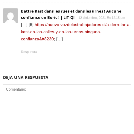
Battre Kast dans les rues et dans les urnes ! Aucune
confiance en Boric ! | LIT-QI
12 diciembre, 2021 En 12:15 pm
[…] [6]
https://nuevo.vozdelostrabajadores.cl/a-derrotar-a-
kast-en-las-calles-y-en-las-urnas-ninguna-
confianza&#8230
; […]
Respuesta
DEJA UNA RESPUESTA