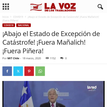
Inicio
COVID19
¡Abajo el Estado de Excepción de Catástrofe! ¡Fuera Mañalich!
¡Fuera Piñera!
COVID19
NACIONAL
¡Abajo el Estado de Excepción de
Catástrofe! ¡Fuera Mañalich!
¡Fuera Piñera!
Por
MIT Chile
-
18 marzo, 2020
1152
0