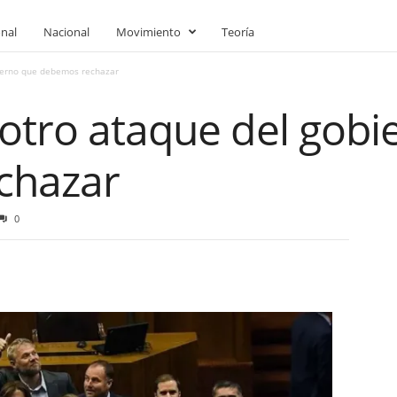
onal
Nacional
Movimiento
Teoría
bierno que debemos rechazar
 otro ataque del gobi
chazar
0