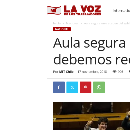
M
Internaci
I
Inicio
Nacional
Aula segura otro ataque del go
NACIONAL
Aula segura
T
debemos re
Por
MIT Chile
-
17 noviembre, 2018
996