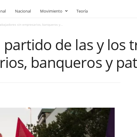
onal
Nacional
Movimiento
Teoría
trabajadores sin empresarios, banqueros y...
 partido de las y los 
rios, banqueros y pa