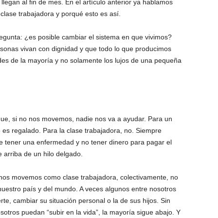
 llegan al fin de mes. En el artículo anterior ya hablamos
 clase trabajadora y porqué esto es así.
regunta: ¿es posible cambiar el sistema en que vivimos?
rsonas vivan con dignidad y que todo lo que producimos
ades de la mayoría y no solamente los lujos de una pequeña
que, si no nos movemos, nadie nos va a ayudar. Para un
do es regalado. Para la clase trabajadora, no. Siempre
de tener una enfermedad y no tener dinero para pagar el
 arriba de un hilo delgado.
o nos movemos como clase trabajadora, colectivamente, no
nuestro país y del mundo. A veces algunos entre nosotros
e, cambiar su situación personal o la de sus hijos. Sin
tros puedan “subir en la vida”, la mayoría sigue abajo. Y