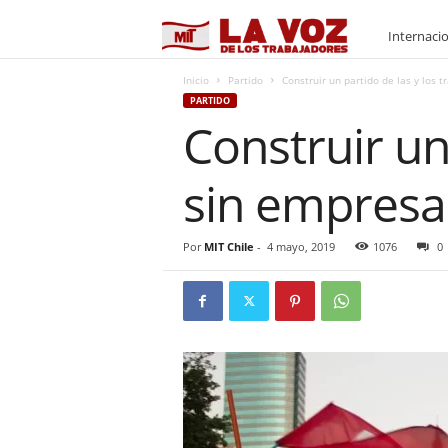
M
Internaci
I
Inicio
Partido
Construir un partido de las y los 
PARTIDO
Construir un
T
sin empresa
Por
MIT Chile
-
4 mayo, 2019
1076
0