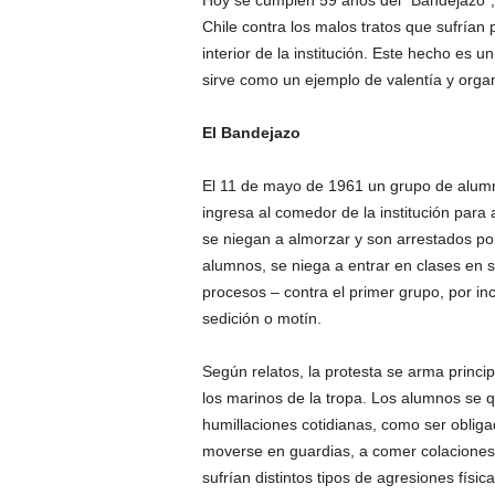
Hoy se cumplen 59 años del “Bandejazo”,
Chile contra los malos tratos que sufrían p
interior de la institución. Este hecho es 
sirve como un ejemplo de valentía y organ
El Bandejazo
El 11 de mayo de 1961 un grupo de alumno
ingresa al comedor de la institución para 
se niegan a almorzar y son arrestados por 
alumnos, se niega a entrar en clases en 
procesos – contra el primer grupo, por in
sedición o motín.
Según relatos, la protesta se arma princi
los marinos de la tropa. Los alumnos se q
humillaciones cotidianas, como ser oblig
moverse en guardias, a comer colaciones
sufrían distintos tipos de agresiones física