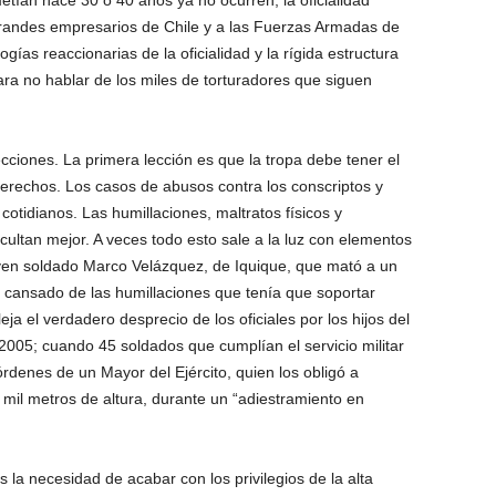
tían hace 30 o 40 años ya no ocurren, la oficialidad
grandes empresarios de Chile y a las Fuerzas Armadas de
ías reaccionarias de la oficialidad y la rígida estructura
para no hablar de los miles de torturadores que siguen
ciones. La primera lección es que la tropa debe tener el
erechos. Los casos de abusos contra los conscriptos y
 cotidianos. Las humillaciones, maltratos físicos y
cultan mejor. A veces todo esto sale a la luz con elementos
ven soldado Marco Velázquez, de Iquique, que mató a un
, cansado de las humillaciones que tenía que soportar
ja el verdadero desprecio de los oficiales por los hijos del
 2005; cuando 45 soldados que cumplían el servicio militar
denes de un Mayor del Ejército, quien los obligó a
il metros de altura, durante un “adiestramiento en
a necesidad de acabar con los privilegios de la alta