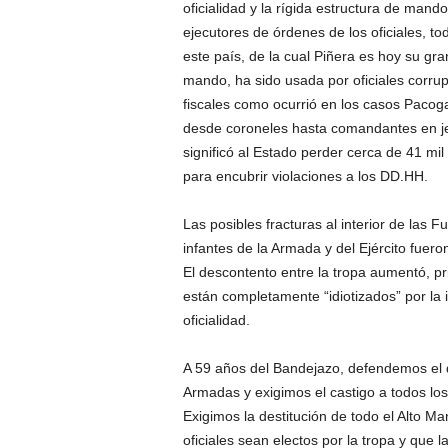
oficialidad y la rígida estructura de mando
ejecutores de órdenes de los oficiales, to
este país, de la cual Piñera es hoy su gra
mando, ha sido usada por oficiales corrup
fiscales como ocurrió en los casos Pacogat
desde coroneles hasta comandantes en jef
significó al Estado perder cerca de 41 mi
para encubrir violaciones a los DD.HH.
Las posibles fracturas al interior de la
infantes de la Armada y del Ejército fueron
El descontento entre la tropa aumentó, p
están completamente “idiotizados” por la i
oficialidad.
A 59 años del Bandejazo, defendemos el d
Armadas y exigimos el castigo a todos los 
Exigimos la destitución de todo el Alto Mand
oficiales sean electos por la tropa y que 