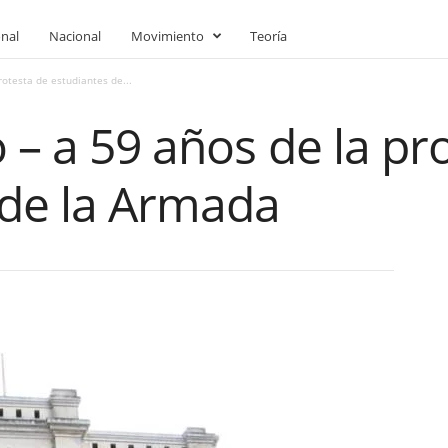
onal
Nacional
Movimiento
Teoría
rotesta de estudiantes de...
 – a 59 años de la pr
 de la Armada
1