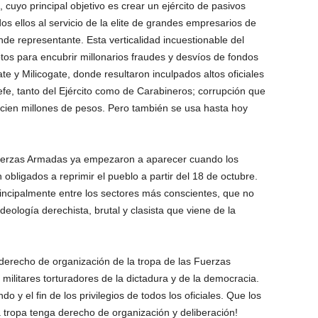
, cuyo principal objetivo es crear un ejército de pasivos
dos ellos al servicio de la elite de grandes empresarios de
nde representante. Esta verticalidad incuestionable del
tos para encubrir millonarios fraudes y desvíos de fondos
e y Milicogate, donde resultaron inculpados altos oficiales
e, tanto del Ejército como de Carabineros; corrupción que
l cien millones de pesos. Pero también se usa hasta hoy
s Fuerzas Armadas ya empezaron a aparecer cuando los
 obligados a reprimir el pueblo a partir del 18 de octubre.
rincipalmente entre los sectores más conscientes, que no
deología derechista, brutal y clasista que viene de la
erecho de organización de la tropa de las Fuerzas
militares torturadores de la dictadura y de la democracia.
o y el fin de los privilegios de todos los oficiales. Que los
la tropa tenga derecho de organización y deliberación!