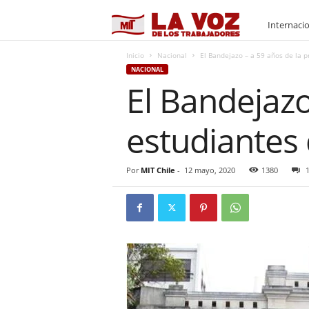
M
Internaci
I
Inicio
Nacional
El Bandejazo – a 59 años de la p
NACIONAL
El Bandejazo
T
estudiantes
Por
MIT Chile
-
12 mayo, 2020
1380