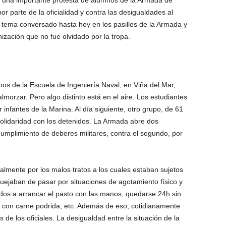
 una importante protesta de alumnos de la Armada de
or parte de la oficialidad y contra las desigualdades al
un tema conversado hasta hoy en los pasillos de la Armada y
ización que no fue olvidado por la tropa.
s de la Escuela de Ingeniería Naval, en Viña del Mar,
almorzar. Pero algo distinto está en el aire. Los estudiantes
infantes de la Marina. Al día siguiente, otro grupo, de 61
solidaridad con los detenidos. La Armada abre dos
cumplimiento de deberes militares, contra el segundo, por
palmente por los malos tratos a los cuales estaban sujetos
uejaban de pasar por situaciones de agotamiento físico y
ados a arrancar el pasto con las manos, quedarse 24h sin
 con carne podrida, etc. Además de eso, cotidianamente
s de los oficiales. La desigualdad entre la situación de la