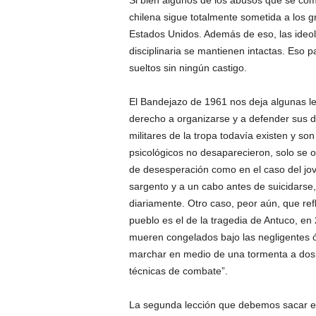
Si bien algunos de los abusos que se come
chilena sigue totalmente sometida a los 
Estados Unidos. Además de eso, las ideolog
disciplinaria se mantienen intactas. Eso 
sueltos sin ningún castigo.
El Bandejazo de 1961 nos deja algunas lec
derecho a organizarse y a defender sus d
militares de la tropa todavía existen y son
psicológicos no desaparecieron, solo se o
de desesperación como en el caso del jo
sargento y a un cabo antes de suicidarse
diariamente. Otro caso, peor aún, que refle
pueblo es el de la tragedia de Antuco, en
mueren congelados bajo las negligentes ór
marchar en medio de una tormenta a dos m
técnicas de combate”.
La segunda lección que debemos sacar es l