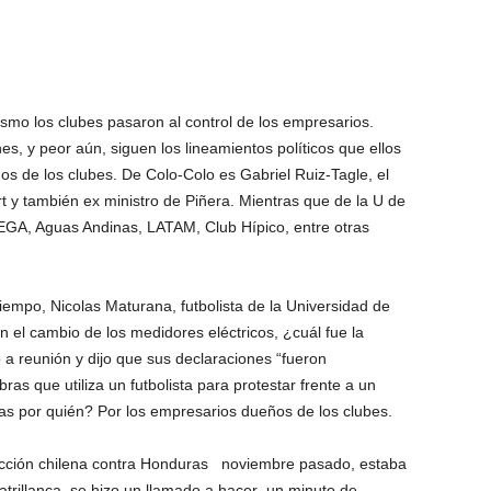
ismo los clubes pasaron al control de los empresarios.
s, y peor aún, siguen los lineamientos políticos que ellos
s de los clubes. De Colo-Colo es Gabriel Ruiz-Tagle, el
t y también ex ministro de Piñera. Mientras que de la U de
MEGA, Aguas Andinas, LATAM, Club Hípico, entre otras
mpo, Nicolas Maturana, futbolista de la Universidad de
n el cambio de los medidores eléctricos, ¿cuál fue la
ó a reunión y dijo que sus declaraciones “fueron
as que utiliza un futbolista para protestar frente a un
das por quién? Por los empresarios dueños de los clubes.
ección chilena contra Honduras noviembre pasado, estaba
atrillanca, se hizo un llamado a hacer un minuto de