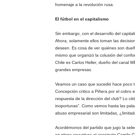
homenaje a la revolución rusa.
El fútbol en el capitalismo
Sin embargo, con el desarrollo del capital
Ahora, solamente ellos toman las decisione
deseen. Es cosa de ver quiénes son dueño
mismo que organizó la colusión del confor
Chile es Carlos Heller, dueño del canal 
grandes empresas.
Veamos un caso que sucedió hace poco tie
Concepción critico a Piñera por el cobro e
respuesta de la dirección del club? Lo cit
inoportunas”. Como vemos hasta las palabr
abuso empresarial son limitadas, ¿limita
Acordémonos del partido que jugo la sel
en plena coyuntura el asesinato Camilo C