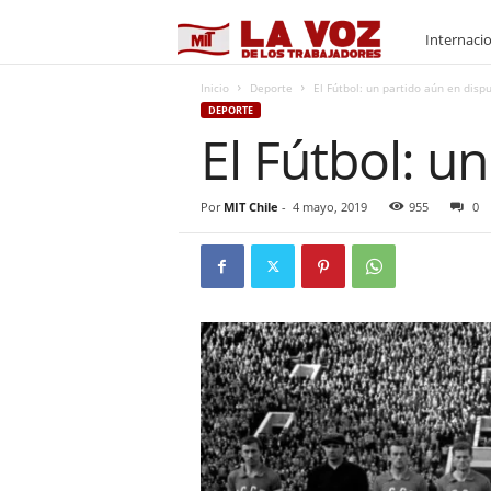
M
Internaci
I
Inicio
Deporte
El Fútbol: un partido aún en disp
DEPORTE
El Fútbol: u
T
Por
MIT Chile
-
4 mayo, 2019
955
0