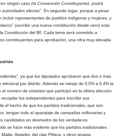
“
en ningún caso (la Convención Constituyente), podrá
s autoridades electas
”. En segundo lugar, porque a pesar
 incluir representantes de pueblos indígenas y mujeres, y
blanco” (escribir una nueva constitución desde cero) esta
 la Constitución del 80. Cada tema será sometido a
los constituyentes para aprobación, una cifra muy elevada
podrido
endientes”, ya que los diputados aprobaron que dos o más
electoral por distrito. Además se rebajó de 0,5% a 0,4% la
n al número de votantes que participó en la última elección
recopilar los independientes para inscribir sus
de el hecho de que los partidos tradicionales, que son
os, tengan todo el aparataje de campañas millonarias y
sus candidatos en desmedro de los verdaderos
ndo se hace más evidente que los partidos tradicionales
 Matte, Angelini, del clan Piñera, y otros grupos