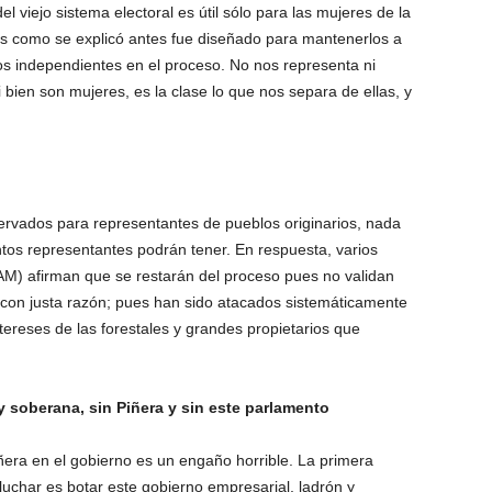
 viejo sistema electoral es útil sólo para las mujeres de la
ues como se explicó antes fue diseñado para mantenerlos a
a los independientes en el proceso. No nos representa ni
 bien son mujeres, es la clase lo que nos separa de ellas, y
servados para representantes de pueblos originarios, nada
ntos representantes podrán tener. En respuesta, varios
M) afirman que se restarán del proceso pues no validan
y con justa razón; pues han sido atacados sistemáticamente
tereses de las forestales y grandes propietarios que
 soberana, sin Piñera y sin este parlamento
era en el gobierno es un engaño horrible. La primera
char es botar este gobierno empresarial, ladrón y