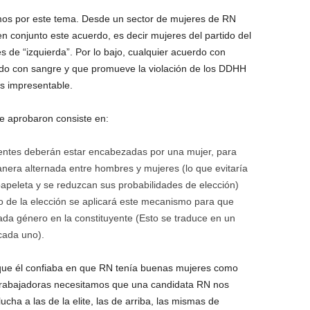
amos por este tema. Desde un sector de mujeres de RN
n conjunto este acuerdo, es decir mujeres del partido del
 de “izquierda”. Por lo bajo, cualquier acuerdo con
do con sangre y que promueve la violación de los DDHH
es impresentable.
e aprobaron consiste en:
uyentes deberán estar encabezadas por una mujer, para
era alternada entre hombres y mujeres (lo que evitaría
papeleta y se reduzcan sus probabilidades de elección)
 de la elección se aplicará este mecanismo para que
da género en la constituyente (Esto se traduce en un
ada uno).
que él confiaba en que RN tenía buenas mujeres como
 trabajadoras necesitamos que una candidata RN nos
ha a las de la elite, las de arriba, las mismas de