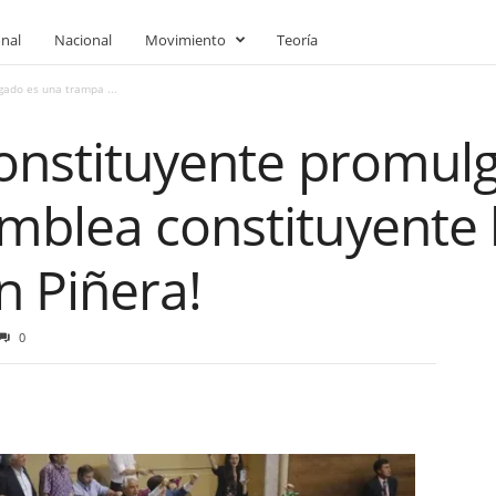
onal
Nacional
Movimiento
Teoría
gado es una trampa ...
constituyente promul
blea constituyente l
n Piñera!
0