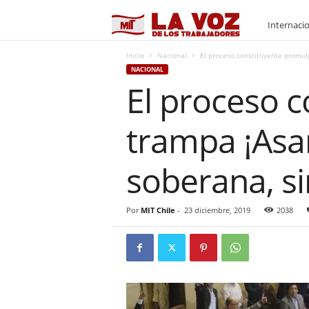
M
Internaci
I
Inicio
Nacional
El proceso constituyente promul
NACIONAL
El proceso 
T
trampa ¡Asam
soberana, si
Por
MIT Chile
-
23 diciembre, 2019
2038