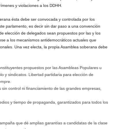
rímenes y violaciones a los DDHH.
erana ésta debe ser convocada y controlada por los
este parlamento, es decir sin dar paso a una convención
e elección de delegados sean propuestos por las y los
dose a los mecanismos antidemocráticos actuales que
cionales. Una vez electa, la propia Asamblea soberana debe
onstituyentes propuestos por las Asambleas Populares u
o y sindicatos. Libertad partidaria para elección de
empre.
in control ni financiamiento de las grandes empresas,
edios y tiempo de propaganda, garantizados para todos los
ampaña que dé amplias garantías a candidatas de la clase