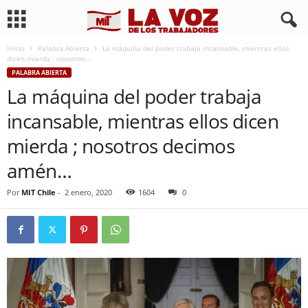
Inicio
Palabra Abierta
La máquina del poder trabaja incansable, mientras ellos
dicen mierda ; nosotros...
PALABRA ABIERTA
La máquina del poder trabaja
incansable, mientras ellos dicen
mierda ; nosotros decimos
amén…
Por
MIT Chile
-
2 enero, 2020
1604
0