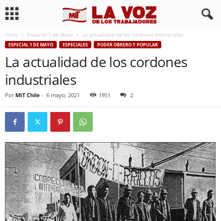
Inicio
Especial 1 de Mayo
La actualidad de los cordones industriales
ESPECIAL 1 DE MAYO
ESPECIALES
PODER OBRERO Y POPULAR
La actualidad de los cordones
industriales
Por
MIT Chile
-
6 mayo, 2021
1951
2